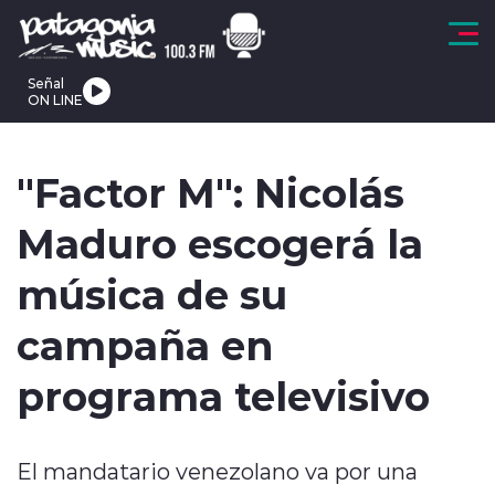
Click acá para ir directamente al contenido
Señal
ON LINE
Regionales
Tendencias
Actualidad
Deportes
Internacional
"Factor M": Nicolás
Maduro escogerá la
música de su
modo claro
campaña en
programa televisivo
El mandatario venezolano va por una