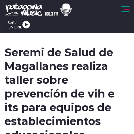
Click acá para ir directamente al contenido
Señal
ON LINE
Regionales
Tendencias
Actualidad
Deportes
Internacional
Seremi de Salud de
Magallanes realiza
taller sobre
modo claro
prevención de vih e
its para equipos de
establecimientos