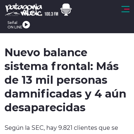
Click acá para ir directamente al contenido
Señal
ON LINE
Regionales
Tendencias
Actualidad
Deportes
Internacional
Nuevo balance
sistema frontal: Más
de 13 mil personas
modo claro
damnificadas y 4 aún
desaparecidas
Según la SEC, hay 9.821 clientes que se