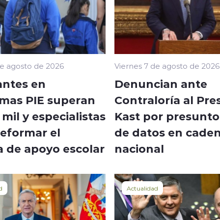
de agosto de 2026
Viernes 7 de agosto de 2026
antes en
Denuncian ante
mas PIE superan
Contraloría al Pre
 mil y especialistas
Kast por presunto
reformar el
de datos en cade
a de apoyo escolar
nacional
d
Actualidad