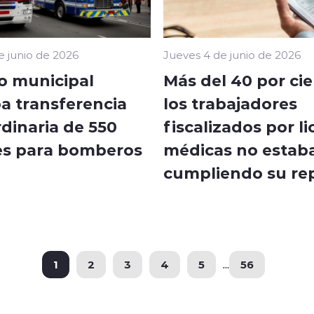
Jueves 4 de junio de 2026
e junio de 2026
Más del 40 por ci
o municipal
los trabajadores
a transferencia
fiscalizados por li
dinaria de 550
médicas no estab
es para bomberos
cumpliendo su re
1
2
3
4
5
...
56