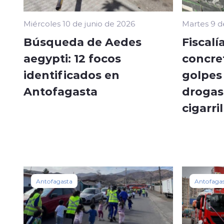
Miércoles 10 de junio de 2026
Martes 9 d
Búsqueda de Aedes
Fiscalí
aegypti: 12 focos
concre
identificados en
golpes 
Antofagasta
drogas
cigarri
Antofagasta
Antofaga