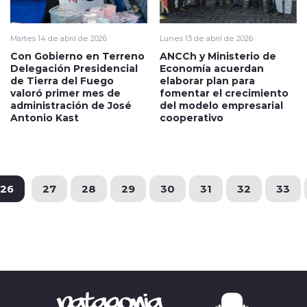
Martes 14 de abril de 2026
Lunes 13 de abril de 2026
Con Gobierno en Terreno
ANCCh y Ministerio de
Delegación Presidencial
Economía acuerdan
de Tierra del Fuego
elaborar plan para
valoró primer mes de
fomentar el crecimiento
administración de José
del modelo empresarial
Antonio Kast
cooperativo
26
27
28
29
30
31
32
33