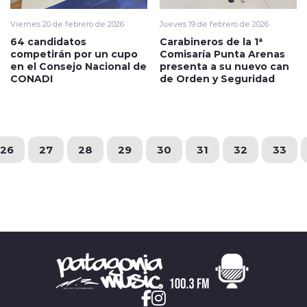
Viernes 20 de febrero de 2026
Jueves 19 de febrero de 2026
64 candidatos
Carabineros de la 1ª
competirán por un cupo
Comisaría Punta Arenas
en el Consejo Nacional de
presenta a su nuevo can
CONADI
de Orden y Seguridad
26
27
28
29
30
31
32
33