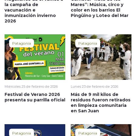
la campaña de
Mares”: Música, circo y
vacunación e
color en los barrios El
inmunización invierno
Pingüino y Loteo del Mar
2026
Patagonia
Patagonia
Miércoles 25 de febrero de 2026
Lunes 23 de febrero de 2026
Festival de Verano 2026
Más de 9 mil kilos de
presenta su parrilla oficial
residuos fueron retirados
en limpieza comunitaria
en San Juan
Patagonia
Patagonia