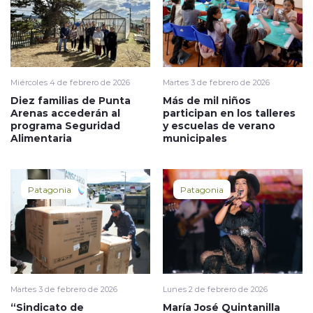
Miércoles 4 de febrero de 2026
Martes 3 de febrero de 2026
Diez familias de Punta
Más de mil niños
Arenas accederán al
participan en los talleres
programa Seguridad
y escuelas de verano
Alimentaria
municipales
Patagonia
Patagonia
Martes 3 de febrero de 2026
Lunes 2 de febrero de 2026
“Sindicato de
María José Quintanilla