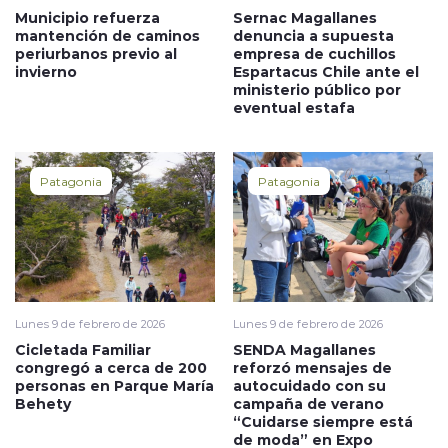
Municipio refuerza
Sernac Magallanes
mantención de caminos
denuncia a supuesta
periurbanos previo al
empresa de cuchillos
invierno
Espartacus Chile ante el
ministerio público por
eventual estafa
Patagonia
Patagonia
Lunes 9 de febrero de 2026
Lunes 9 de febrero de 2026
Cicletada Familiar
SENDA Magallanes
congregó a cerca de 200
reforzó mensajes de
personas en Parque María
autocuidado con su
Behety
campaña de verano
“Cuidarse siempre está
de moda” en Expo