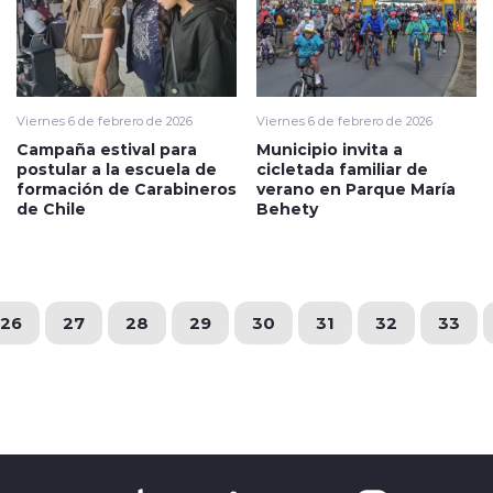
Viernes 6 de febrero de 2026
Viernes 6 de febrero de 2026
Campaña estival para
Municipio invita a
postular a la escuela de
cicletada familiar de
formación de Carabineros
verano en Parque María
de Chile
Behety
26
27
28
29
30
31
32
33