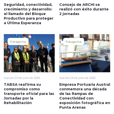
Seguridad, conectividad,
Consejo de ARCHI se
crecimiento y desarrollo:
realizó con éxito durante
el llamado del Bloque
2 jornadas
Productivo para proteger
a Última Esperanza
Patagonia
Patagonia
Jueves 23 de julio de 2026
Jueves 23 de julio de 2026
TABSA reafirma su
Empresa Portuaria Austral
compromiso como
conmemora una década
transporte oficial para las
de las Rampas de
Jornadas por la
Conectividad con
Rehabilitación
exposición fotográfica en
Punta Arenas