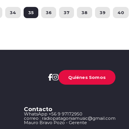
34
35
36
37
38
39
40
Quiénes Somos
Contacto
WhatsApp +56 9 97172950
correo : radiopatagoniamusic@gmail.com
Mauro Bravo Pozo - Gerente