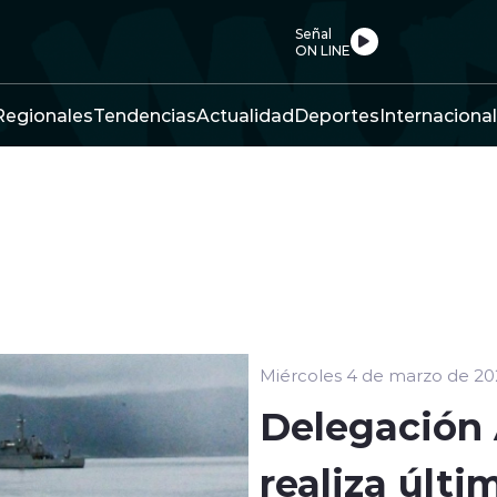
Señal
ON LINE
Regionales
Tendencias
Actualidad
Deportes
Internacional
Miércoles 4 de marzo de 20
Delegación 
realiza últ